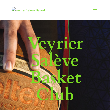
Veyrier
Salève
Basket
Club