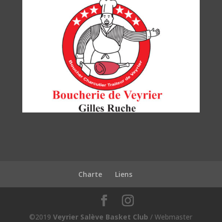
Charte
Liens
©2019
Veyrier Salève Basket Club
/ Webmaster