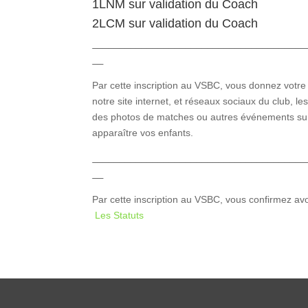
1LNM sur validation du Coach
2LCM sur validation du Coach
_______________________________________
__
Par cette inscription au VSBC, vous donnez votre 
notre site internet, et réseaux sociaux du club, l
des photos de matches ou autres événements sur
apparaître vos enfants.
_______________________________________
__
Par cette inscription au VSBC, vous confirmez avo
Les Statuts