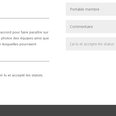
________________________
accord pour faire paraître sur
es photos des équipes ainsi que
 lesquelles pourraient
________________________
ir lu et accepté les statuts.