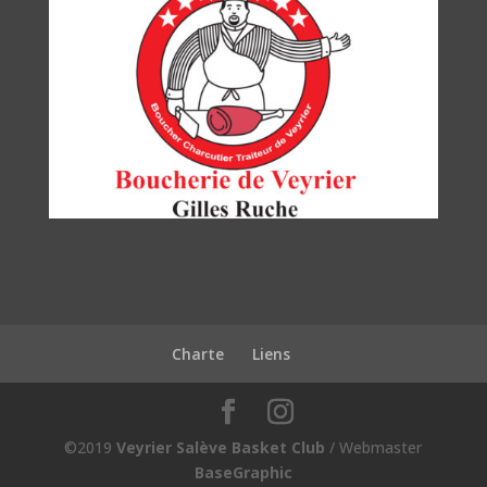
Charte
Liens
©2019
Veyrier Salève Basket Club
/ Webmaster
BaseGraphic