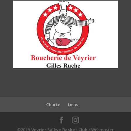
Charte
Liens
©2019
Veyrier Salève Basket Club
/ Webmaster